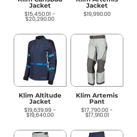
Jacket
Jacket
$
15,450.01
-
$
19,990.00
Rango
$
20,290.00
de
precios:
desde
$15,450.01
hasta
$20,290.00
Klim Altitude
Klim Artemis
Jacket
Pant
$
19,639.99
-
$
17,790.00
-
Rango
Rango
$
19,640.00
$
17,910.01
de
de
precios:
precios:
desde
desde
$19,639.99
$17,790.00