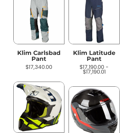
hasta
hasta
$19,640.00
$17,910.01
Klim Carlsbad
Klim Latitude
Pant
Pant
$
17,340.00
$
17,190.00
-
Rango
$
17,190.01
de
precios:
desde
$17,190.00
hasta
$17,190.01