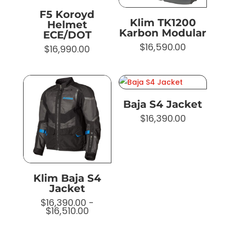
F5 Koroyd
Klim TK1200
Helmet
Karbon Modular
ECE/DOT
$
16,590.00
$
16,990.00
Baja S4 Jacket
$
16,390.00
Klim Baja S4
Jacket
$
16,390.00
-
Rango
$
16,510.00
de
precios: