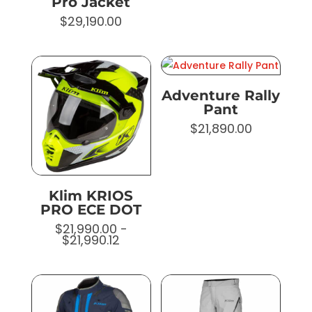
Pro Jacket
$
29,190.00
Adventure Rally
Pant
$
21,890.00
Klim KRIOS
PRO ECE DOT
$
21,990.00
-
Rango
$
21,990.12
de
precios:
desde
$21,990.00
hasta
$21,990.12