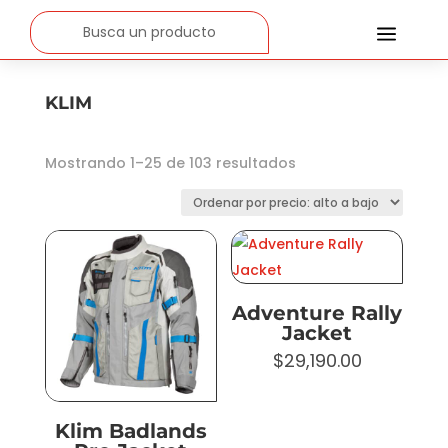
a
KLIM
Sorted
Mostrando 1–25 de 103 resultados
by
price:
high
to
low
Adventure Rally
Jacket
$
29,190.00
Klim Badlands