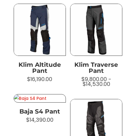
desde
$16,390.00
hasta
$16,510.00
Klim Altitude
Klim Traverse
Pant
Pant
$
16,190.00
$
9,800.00
-
Rango
$
14,530.00
de
precios:
desde
$9,800.00
hasta
Baja S4 Pant
$14,530.0
$
14,390.00