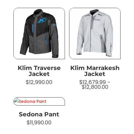
Klim Traverse
Klim Marrakesh
Jacket
Jacket
$
12,990.00
$
12,679.99
-
Rango
$
12,800.00
de
precios:
desde
$12,679.9
hasta
Sedona Pant
$12,800.0
$
11,990.00